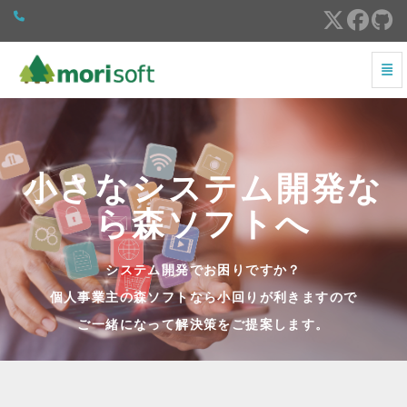
ナビ
小さなシステム開発なら小回りが利く森ソフトへ - 
小さなシステム開発な
ら森ソフトへ
システム開発でお困りですか？
個人事業主の森ソフトなら小回りが利きますので
ご一緒になって解決策をご提案します。